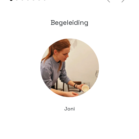
Vorige
Volge
Begeleiding
Joni