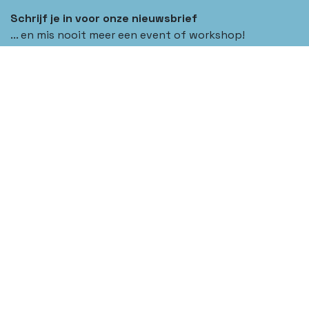
Schrijf je in voor onze nieuwsbrief
... en mis nooit meer een event of workshop!
Inschrijven
Adres
Spillemansstraat 67
2140 Borgerhout
hallo@spilboho.be
Contact