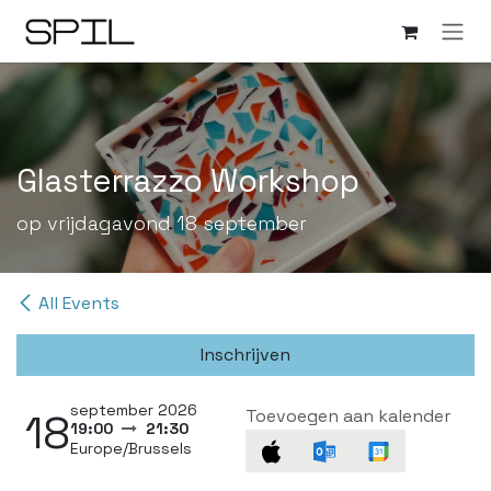
Overslaan naar inhoud
Glasterrazzo Workshop
op vrijdagavond 18 september
All Events
Inschrijven
september 2026
Toevoegen aan kalender
18
19:00
21:30
Europe/Brussels